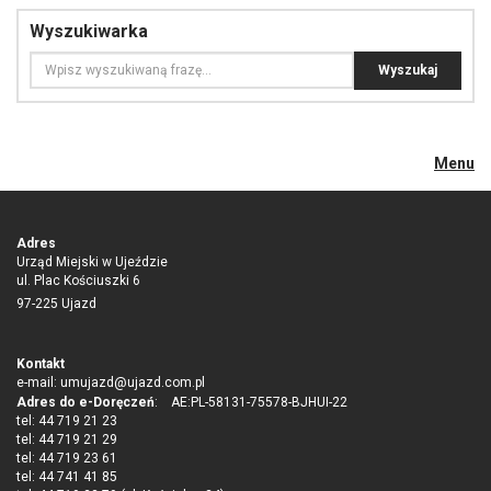
Wyszukiwarka
Menu
Adres
Urząd Miejski w Ujeździe
ul. Plac Kościuszki 6
97-225 Ujazd
Kontakt
e-mail:
umujazd@ujazd.com.pl
Adres do e-Doręczeń
: AE:PL-58131-75578-BJHUI-22
tel: 44 719 21 23
tel: 44 719 21 29
tel: 44 719 23 61
tel: 44 741 41 85