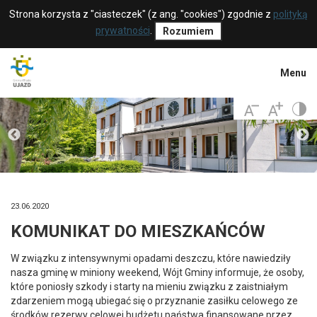
Strona korzysta z "ciasteczek" (z ang. "cookies") zgodnie z
polityką
prywatności
.
Rozumiem
Menu
23.06.2020
KOMUNIKAT DO MIESZKAŃCÓW
W związku z intensywnymi opadami deszczu, które nawiedziły
nasza gminę w miniony weekend, Wójt Gminy informuje, że osoby,
które poniosły szkody i starty na mieniu związku z zaistniałym
zdarzeniem mogą ubiegać się o przyznanie zasiłku celowego ze
środków rezerwy celowej budżetu państwa finansowane przez