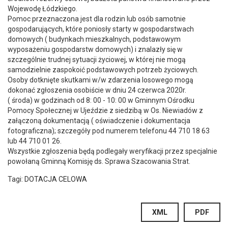
Wojewodę Łódzkiego.
Pomoc przeznaczona jest dla rodzin lub osób samotnie
gospodarujących, które poniosły starty w gospodarstwach
domowych ( budynkach mi
eszkalnych, podstawowym
wyposażeniu gospodarstw domowych) i znalazły się w
szczególnie trudnej sytuacji życiowej, w której nie mogą
samodzielnie zaspokoić podstawowych potrzeb życiowych.
Osoby dotknięte skutkami w/w zdarzenia losowego mogą
dokonać zgłoszenia osobiście w dniu 24 czerwca 2020r.
( środa) w godzinach od 8: 00 - 10: 00 w Gminnym Ośrodku
Pomocy Społecznej w Ujeździe z siedzibą w Os. Niewiadów z
załączoną dokumentacją ( oświadczenie i dokumentacja
fotograficzna); szczegóły pod numerem telefonu 44 710 18 63
lub 44 710 01 26.
Wszystkie zgłoszenia będą podlegały weryfikacji przez specjalnie
powołaną Gminną Komisję ds. Sprawa Szacowania Strat.
Tagi:
DOTACJA CELOWA
XML
PDF