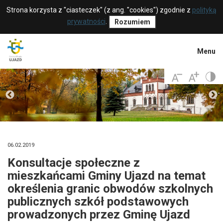
Strona korzysta z "ciasteczek" (z ang. "cookies") zgodnie z
polityką
prywatności
.
Rozumiem
Menu
06.02.2019
Konsultacje społeczne z
mieszkańcami Gminy Ujazd na temat
określenia granic obwodów szkolnych
publicznych szkół podstawowych
prowadzonych przez Gminę Ujazd