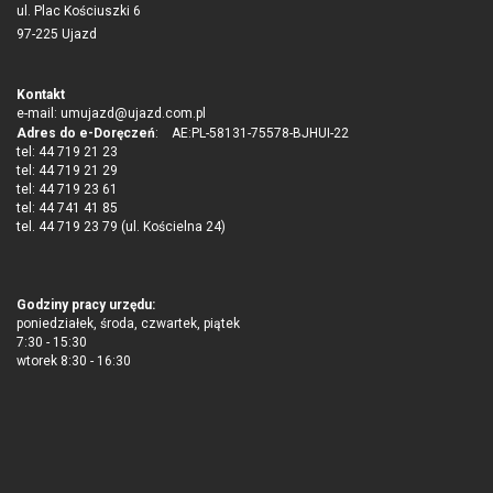
ul. Plac Kościuszki 6
97-225 Ujazd
Kontakt
e-mail:
umujazd@ujazd.com.pl
Adres do e-Doręczeń
: AE:PL-58131-75578-BJHUI-22
tel: 44 719 21 23
tel: 44 719 21 29
tel: 44 719 23 61
tel: 44 741 41 85
tel. 44 719 23 79 (ul. Kościelna 24)
Godziny pracy urzędu:
poniedziałek, środa, czwartek, piątek
7:30 - 15:30
wtorek 8:30 - 16:30