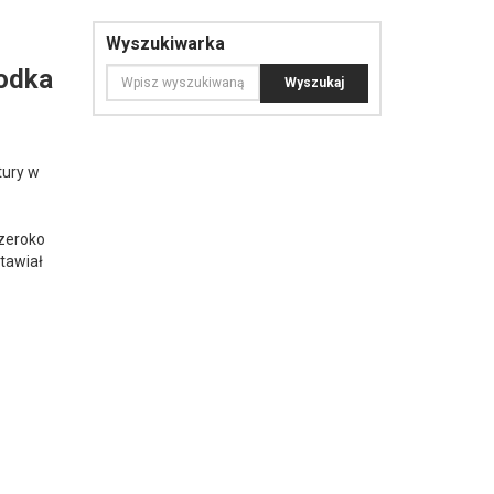
Wyszukiwarka
rodka
tury w
szeroko
tawiał