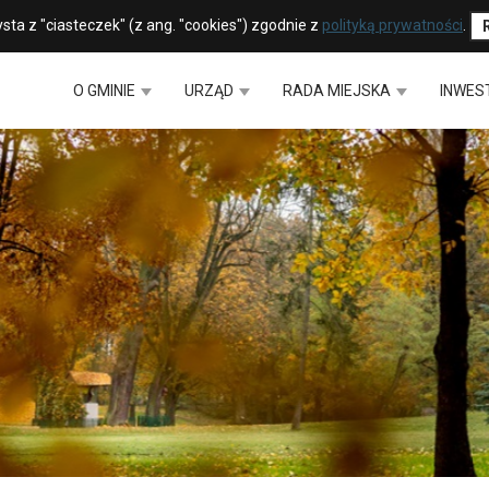
sta z "ciasteczek" (z ang. "cookies") zgodnie z
polityką prywatności
.
O GMINIE
URZĄD
RADA MIEJSKA
INWES