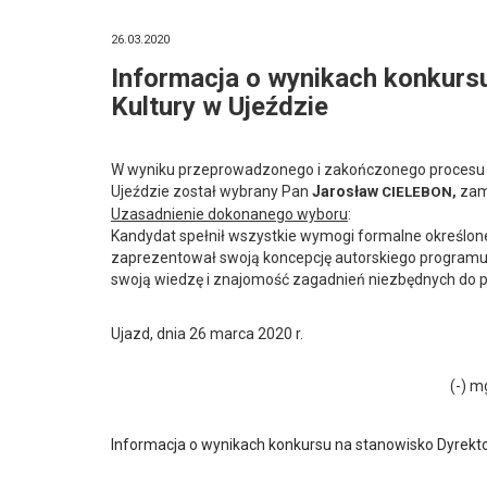
26.03.2020
Informacja o wynikach konkurs
Kultury w Ujeździe
W wyniku przeprowadzonego i zakończonego procesu 
Ujeździe został wybrany Pan
Jarosław
zam
CIELEBON,
Uzasadnienie dokonanego wyboru
:
Kandydat spełnił wszystkie wymogi formalne określone
zaprezentował swoją koncepcję autorskiego programu 
swoją wiedzę i znajomość zagadnień niezbędnych do 
Ujazd, dnia 26 marca 2020 r.
WÓJT GMI
(-) mgr inż. Artur
Informacja o wynikach konkursu na stanowisko Dyrekt