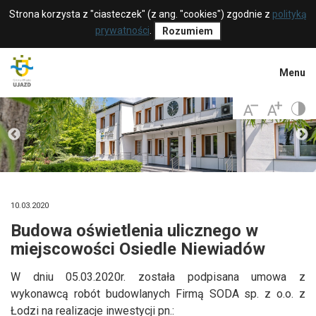
Strona korzysta z "ciasteczek" (z ang. "cookies") zgodnie z
polityką
prywatności
.
Rozumiem
Menu
10.03.2020
Budowa oświetlenia ulicznego w
miejscowości Osiedle Niewiadów
W dniu 05.03.2020r. została podpisana umowa z
wykonawcą robót budowlanych Firmą SODA sp. z o.o. z
Łodzi na realizacje inwestycji pn.: