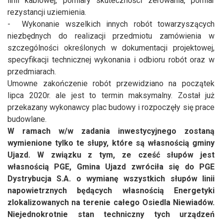
linii kablowej, pomiary skuteczności zerowania, pomiar
rezystancji uziemienia.
- Wykonanie wszelkich innych robót towarzyszących
niezbędnych do realizacji przedmiotu zamówienia w
szczególności określonych w dokumentacji projektowej,
specyfikacji technicznej wykonania i odbioru robót oraz w
przedmiarach.
Umowne zakończenie robót przewidziano na początek
lipca 2020r. ale jest to termin maksymalny. Został już
przekazany wykonawcy plac budowy i rozpoczęły się prace
budowlane.
W ramach w/w zadania inwestycyjnego zostaną
wymienione tylko te słupy, które są własnością gminy
Ujazd. W związku z tym, ze cześć słupów jest
własnością PGE, Gmina Ujazd zwróciła się do PGE
Dystrybucja S.A. o wymianę wszystkich słupów linii
napowietrznych będących własnością Energetyki
zlokalizowanych na terenie całego Osiedla Niewiadów.
Niejednokrotnie stan techniczny tych urządzeń