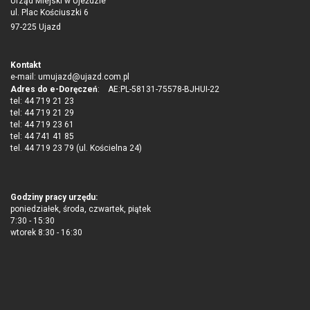
Urząd Miejski w Ujeździe
ul. Plac Kościuszki 6
97-225 Ujazd
Kontakt
e-mail:
umujazd@ujazd.com.pl
Adres do e-Doręczeń
: AE:PL-58131-75578-BJHUI-22
tel: 44 719 21 23
tel: 44 719 21 29
tel: 44 719 23 61
tel: 44 741 41 85
tel. 44 719 23 79 (ul. Kościelna 24)
Godziny pracy urzędu:
poniedziałek, środa, czwartek, piątek
7:30 - 15:30
wtorek 8:30 - 16:30