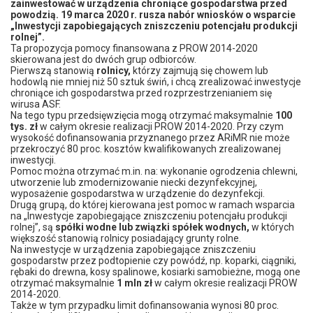
zainwestować w urządzenia chroniące gospodarstwa przed
powodzią. 19 marca 2020 r. rusza nabór wniosków o wsparcie
„Inwestycji zapobiegających zniszczeniu potencjału produkcji
rolnej”.
Ta propozycja pomocy finansowana z PROW 2014-2020
skierowana jest do dwóch grup odbiorców.
Pierwszą stanowią
rolnicy,
którzy zajmują się chowem lub
hodowlą nie mniej niż 50 sztuk świń, i chcą zrealizować inwestycje
chroniące ich gospodarstwa przed rozprzestrzenianiem się
wirusa ASF.
Na tego typu przedsięwzięcia mogą otrzymać maksymalnie
100
tys. zł
w całym okresie realizacji PROW 2014-2020. Przy czym
wysokość dofinansowania przyznanego przez ARiMR nie może
przekroczyć 80 proc. kosztów kwalifikowanych zrealizowanej
inwestycji.
Pomoc można otrzymać m.in. na: wykonanie ogrodzenia chlewni,
utworzenie lub zmodernizowanie niecki dezynfekcyjnej,
wyposażenie gospodarstwa w urządzenie do dezynfekcji.
Drugą grupą, do której kierowana jest pomoc w ramach wsparcia
na „Inwestycje zapobiegające zniszczeniu potencjału produkcji
rolnej”, są
spółki wodne lub związki spółek wodnych,
w których
większość stanowią rolnicy posiadający grunty rolne.
Na inwestycje w urządzenia zapobiegające zniszczeniu
gospodarstw przez podtopienie czy powódź, np. koparki, ciągniki,
rębaki do drewna, kosy spalinowe, kosiarki samobieżne, mogą one
otrzymać maksymalnie
1 mln zł
w całym okresie realizacji PROW
2014-2020.
Także w tym przypadku limit dofinansowania wynosi 80 proc.