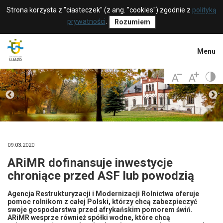
Strona korzysta z "ciasteczek" (z ang. "cookies") zgodnie z
polityką
prywatności
.
Rozumiem
Menu
09.03.2020
ARiMR dofinansuje inwestycje
chroniące przed ASF lub powodzią
Agencja Restrukturyzacji i Modernizacji Rolnictwa oferuje
pomoc rolnikom z całej Polski, którzy chcą zabezpieczyć
swoje gospodarstwa przed afrykańskim pomorem świń.
ARiMR wesprze również spółki wodne, które chcą