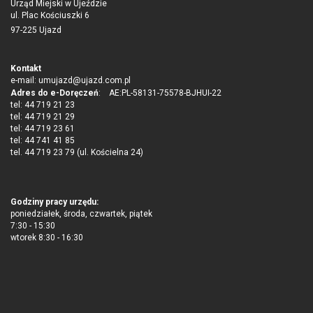
Urząd Miejski w Ujeździe
ul. Plac Kościuszki 6
97-225 Ujazd
Kontakt
e-mail:
umujazd@ujazd.com.pl
Adres do e-Doręczeń
: AE:PL-58131-75578-BJHUI-22
tel: 44 719 21 23
tel: 44 719 21 29
tel: 44 719 23 61
tel: 44 741 41 85
tel. 44 719 23 79 (ul. Kościelna 24)
Godziny pracy urzędu:
poniedziałek, środa, czwartek, piątek
7:30 - 15:30
wtorek 8:30 - 16:30