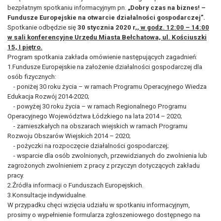
bezpłatnym spotkaniu informacyjnym pn.
„Dobry czas na biznes! –
Fundusze Europejskie na otwarcie działalności gospodarczej”.
Spotkanie odbędzie się
30 stycznia 2020 r,
, w godz. 12:00 – 14:00
w sali konferencyjne Urzędu Miasta Bełchatowa, ul. Kościuszki
15, I piętro.
Program spotkania zakłada omówienie następujących zagadnień:
1.Fundusze Europejskie na założenie działalności gospodarczej dla
osób fizycznych:
- poniżej 30 roku życia – w ramach Programu Operacyjnego Wiedza
Edukacja Rozwój 2014-2020;
- powyżej 30 roku życia – w ramach Regionalnego Programu
Operacyjnego Województwa Łódzkiego na lata 2014 – 2020;
- zamieszkałych na obszarach wiejskich w ramach Programu
Rozwoju Obszarów Wiejskich 2014 – 2020;
- pożyczki na rozpoczęcie działalności gospodarczej;
- wsparcie dla osób zwolnionych, przewidzianych do zwolnienia lub
zagrożonych zwolnieniem z pracy z przyczyn dotyczących zakładu
pracy.
2.Źródła informacji o Funduszach Europejskich.
3.Konsultacje indywidualne.
W przypadku chęci wzięcia udziału w spotkaniu informacyjnym,
prosimy o wypełnienie formularza zgłoszeniowego dostępnego na