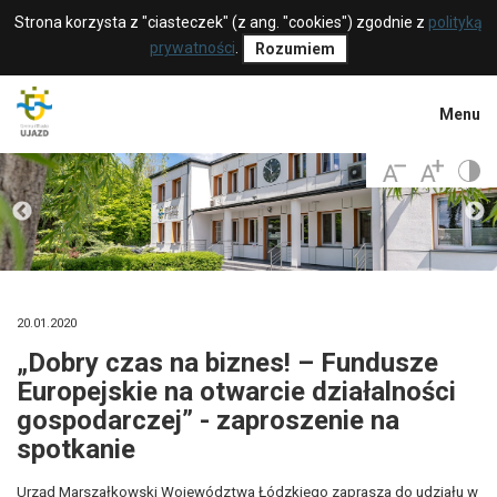
Strona korzysta z "ciasteczek" (z ang. "cookies") zgodnie z
polityką
prywatności
.
Rozumiem
Menu
20.01.2020
„Dobry czas na biznes! – Fundusze
Europejskie na otwarcie działalności
gospodarczej” - zaproszenie na
spotkanie
Urząd Marszałkowski Województwa Łódzkiego
zaprasza do udziału w