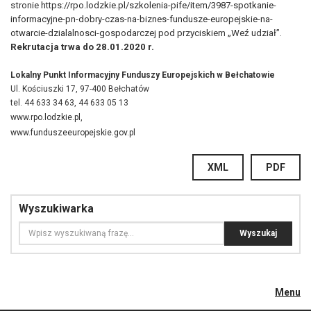
stronie
https://rpo.lodzkie.pl/szkolenia-pife/item/3987-spotkanie-
informacyjne-pn-dobry-czas-na-biznes-fundusze-europejskie-na-
otwarcie-dzialalnosci-gospodarczej
pod przyciskiem „Weź udział”.
Rekrutacja trwa do 28.01.2020 r.
Lokalny Punkt Informacyjny Funduszy Europejskich w Bełchatowie
Ul. Kościuszki 17, 97-400 Bełchatów
tel. 44 633 34 63, 44 633 05 13
www.rpo.lodzkie.pl
,
www.funduszeeuropejskie.gov.pl
XML
PDF
Wyszukiwarka
Menu