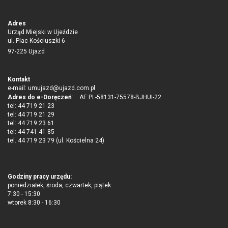
Adres
Urząd Miejski w Ujeździe
ul. Plac Kościuszki 6
97-225 Ujazd
Kontakt
e-mail:
umujazd@ujazd.com.pl
Adres do e-Doręczeń
: AE:PL-58131-75578-BJHUI-22
tel: 44 719 21 23
tel: 44 719 21 29
tel: 44 719 23 61
tel: 44 741 41 85
tel. 44 719 23 79 (ul. Kościelna 24)
Godziny pracy urzędu:
poniedziałek, środa, czwartek, piątek
7:30 - 15:30
wtorek 8:30 - 16:30