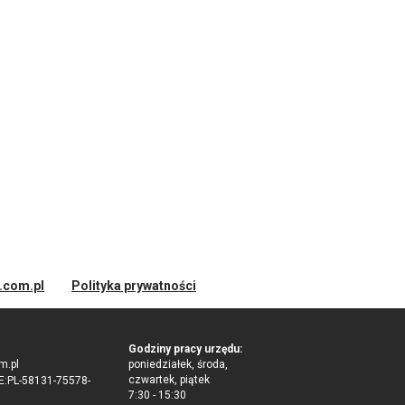
d.com.pl
Polityka prywatności
Godziny pracy urzędu:
m.pl
poniedziałek, środa,
czwartek, piątek
:PL-58131-75578-
7:30 - 15:30