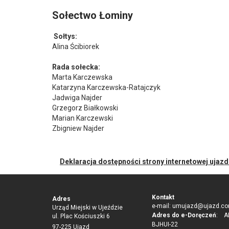
Sołectwo Łominy
Sołtys:
Alina Ścibiorek
Rada sołecka:
Marta Karczewska
Katarzyna Karczewska-Ratajczyk
Jadwiga Najder
Grzegorz Białkowski
Marian Karczewski
Zbigniew Najder
Deklaracja dostępności strony internetowej ujaz
Kontakt
Adres
e-mail:
umujazd@ujazd.co
Urząd Miejski w Ujeździe
Adres do e-Doręczeń
: AE
ul. Plac Kościuszki 6
BJHUI-22
97-225 Ujazd