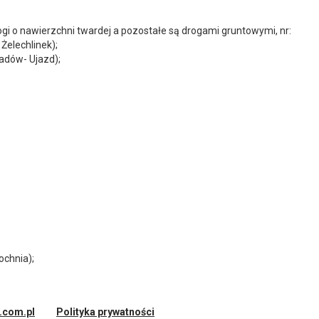
ogi o nawierzchni twardej a pozostałe są drogami gruntowymi, nr:
Żelechlinek);
adów- Ujazd);
ochnia);
d.com.pl
Polityka prywatności