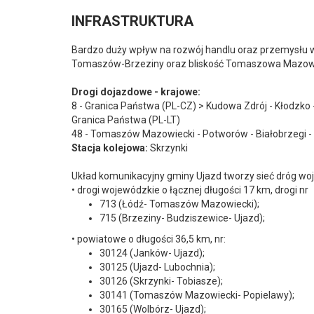
INFRASTRUKTURA
Bardzo duży wpływ na rozwój handlu oraz przemysłu w
Tomaszów-Brzeziny oraz bliskość Tomaszowa Mazowie
Drogi dojazdowe - krajowe:
8 - Granica Państwa (PL-CZ) > Kudowa Zdrój - Kłodzko 
Granica Państwa (PL-LT)
48 - Tomaszów Mazowiecki - Potworów - Białobrzegi - K
Stacja kolejowa:
Skrzynki
Układ komunikacyjny gminy Ujazd tworzy sieć dróg wo
• drogi wojewódzkie o łącznej długości 17 km, drogi nr
713 (Łódź- Tomaszów Mazowiecki);
715 (Brzeziny- Budziszewice- Ujazd);
• powiatowe o długości 36,5 km, nr:
30124 (Janków- Ujazd);
30125 (Ujazd- Lubochnia);
30126 (Skrzynki- Tobiasze);
30141 (Tomaszów Mazowiecki- Popielawy);
30165 (Wolbórz- Ujazd);