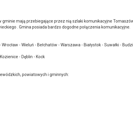
 gminie mają przebiegające przez nią szlaki komunikacyjne Tomaszów
ckiego . Gmina posiada bardzo dogodne połączenia komunikacyjne.
- Wrocław - Wieluń - Bełchatów - Warszawa - Białystok - Suwałki - Budz
ozienice - Dęblin - Kock
jewódzkich, powiatowych i gminnych: