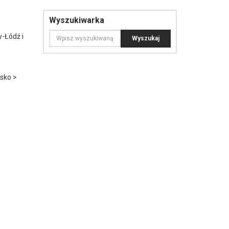
Wyszukiwarka
-Łódź i
isko >