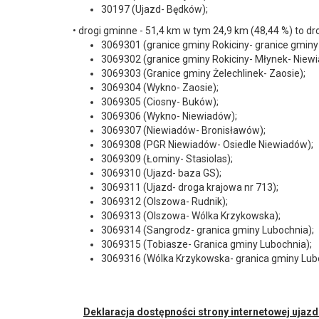
30197 (Ujazd- Będków);
• drogi gminne - 51,4 km w tym 24,9 km (48,44 %) to dr
3069301 (granice gminy Rokiciny- granice gminy 
3069302 (granice gminy Rokiciny- Młynek- Niewi
3069303 (Granice gminy Żelechlinek- Zaosie);
3069304 (Wykno- Zaosie);
3069305 (Ciosny- Buków);
3069306 (Wykno- Niewiadów);
3069307 (Niewiadów- Bronisławów);
3069308 (PGR Niewiadów- Osiedle Niewiadów);
3069309 (Łominy- Stasiolas);
3069310 (Ujazd- baza GS);
3069311 (Ujazd- droga krajowa nr 713);
3069312 (Olszowa- Rudnik);
3069313 (Olszowa- Wólka Krzykowska);
3069314 (Sangrodz- granica gminy Lubochnia);
3069315 (Tobiasze- Granica gminy Lubochnia);
3069316 (Wólka Krzykowska- granica gminy Lub
Deklaracja dostępności strony internetowej ujaz