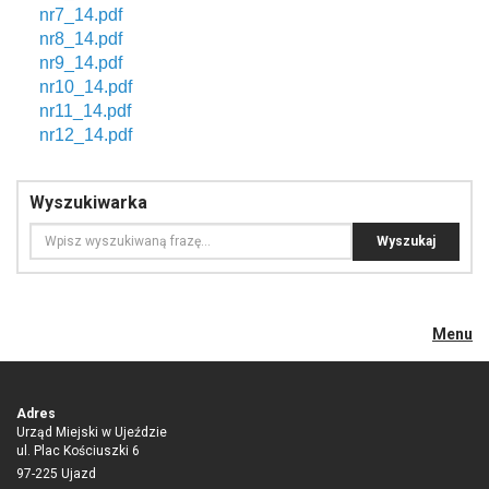
nr7_14.pdf
nr8_14.pdf
nr9_14.pdf
nr10_14.pdf
nr11_14.pdf
nr12_14.pdf
Wyszukiwarka
Menu
Adres
Urząd Miejski w Ujeździe
ul. Plac Kościuszki 6
97-225 Ujazd