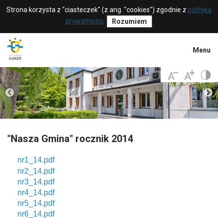
Strona korzysta z "ciasteczek" (z ang. "cookies") zgodnie z
polityką
prywatności
.
Rozumiem
Menu
"Nasza Gmina" rocznik 2014
nr1_14.pdf
nr2_14.pdf
nr3_14.pdf
nr4_14.pdf
nr5_14.pdf
nr6_14.pdf