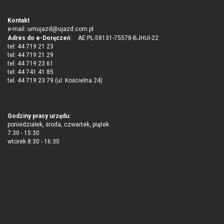
Kontakt
e-mail:
umujazd@ujazd.com.pl
Adres do e-Doręczeń
: AE:PL-58131-75578-BJHUI-22
tel: 44 719 21 23
tel: 44 719 21 29
tel: 44 719 23 61
tel: 44 741 41 85
tel. 44 719 23 79 (ul. Kościelna 24)
Godziny pracy urzędu:
poniedziałek, środa, czwartek, piątek
7:30 - 15:30
wtorek 8:30 - 16:30