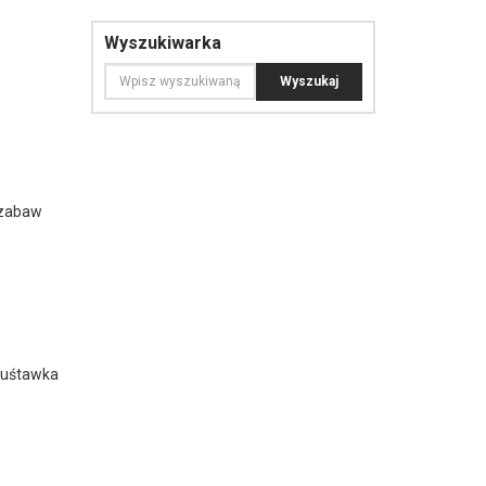
Wyszukiwarka
 zabaw
huśtawka