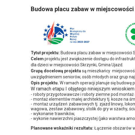
Budowa placu zabaw w miejscowości 
Tytuł projektu:
Budowa placu zabaw w miejscowości S
Celem
projektu jest zwiększenie dostępu do infrastru
dla dzieci w miejscowości Skrzynki, Gmina Ujazd.
Grupą docelową projektu
są mieszkańcy
miejscowośc
uwzględnieniem seniorów, osób młodych oraz grup naj
Opis projektu.
W ramach operacji planuje się budowę 
W ramach etapu I objętego niniejszym wnioskiem 
- roboty przygotowawcze i roboty ziemne pod montaż n
- montaż elementów małej architektury tj. kosze na śmi
- montaż urządzeń zabawowych tj. zjazd linowy, loko
wagowa, zestaw zabawowy, stolik do gry w szachy, ści
- wykonanie trawników,
- wykonie nawierzchni piaszczystej (jako warstwa amo
Planowane wskaźniki rezultatu:
Łączenie obszarów wi