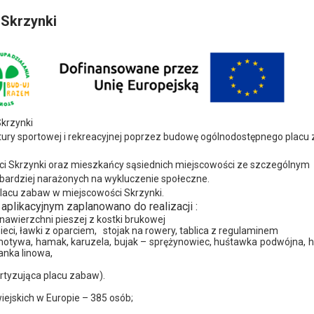
Skrzynki
krzynki
ktury sportowej i rekreacyjnej poprzez budowę ogólnodostępnego placu
i Skrzynki oraz mieszkańcy sąsiednich miejscowości ze szczególnym
bardziej narażonych na wykluczenie społeczne.
placu zabaw w miejscowości Skrzynki.
aplikacyjnym zaplanowano do realizacji :
awierzchni pieszej z kostki brukowej
eci, ławki z oparciem,
stojak na rowery, tablica z regulaminem
motywa, hamak, karuzela, bujak – sprężynowiec, huśtawka podwójna, 
anka linowa,
rtyzująca placu zabaw).
ejskich w Europie – 385 osób;