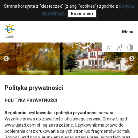
Strona korzysta z "ciasteczek" (z ang. "cookies") zgodnie z
polityką
prywatności
.
Rozumiem
Menu
Polityka prywatności
POLITYKA PRYWATNOŚCI
Regulamin użytkownika i polityka prywatności serwisu:
Wszelkie prawa do zawartości oficjalnego serwisu Gminy Ujazd
www.ujazd.com.pl
są zastrzeżone. Użytkownik ma prawo do
pobierania oraz drukowania całych stron lub fragmentów portalu
Gminy Ujazd pod warunkiem nienaruszania praw autorskich oraz