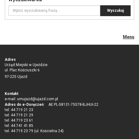
Menu
Adres
Urząd Miejski w Ujeździe
ul. Plac Kościuszki 6
97-225 Ujazd
Kontakt
e-mail:
umujazd@ujazd.com.pl
Adres do e-Doręczeń
: AE:PL-58131-75578-BJHUI-22
tel: 44 719 21 23
tel: 44 719 21 29
tel: 44 719 23 61
tel: 44 741 41 85
tel. 44 719 23 79 (ul. Kościelna 24)