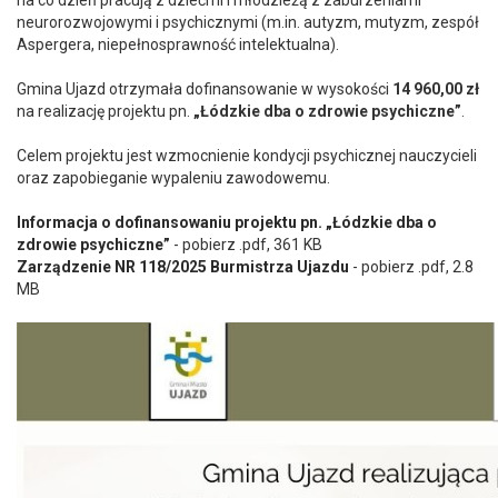
na co dzień pracują z dziećmi i młodzieżą z zaburzeniami
neurorozwojowymi i psychicznymi (m.in. autyzm, mutyzm, zespół
Aspergera, niepełnosprawność intelektualna).
Gmina Ujazd otrzymała dofinansowanie w wysokości
14 960,00 zł
na realizację projektu pn.
„Łódzkie dba o zdrowie psychiczne”
.
Celem projektu jest wzmocnienie kondycji psychicznej nauczycieli
oraz zapobieganie wypaleniu zawodowemu.
Informacja o dofinansowaniu projektu pn. „Łódzkie dba o
zdrowie psychiczne”
- pobierz .pdf, 361 KB
Zarządzenie NR 118/2025 Burmistrza Ujazdu
- pobierz .pdf, 2.8
MB