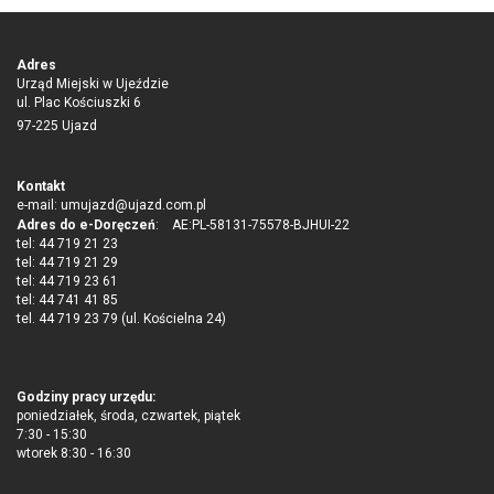
Adres
Urząd Miejski w Ujeździe
ul. Plac Kościuszki 6
97-225 Ujazd
Kontakt
e-mail:
umujazd@ujazd.com.pl
Adres do e-Doręczeń
: AE:PL-58131-75578-BJHUI-22
tel: 44 719 21 23
tel: 44 719 21 29
tel: 44 719 23 61
tel: 44 741 41 85
tel. 44 719 23 79 (ul. Kościelna 24)
Godziny pracy urzędu:
poniedziałek, środa, czwartek, piątek
7:30 - 15:30
wtorek 8:30 - 16:30