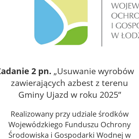
Zadanie 2 pn.
„
Usuwanie wyrobów
zawierających azbest z terenu
Gminy Ujazd w roku 2
025
”
Realizowany przy udziale środków
Wojewódzkiego Funduszu Ochrony
Środowiska i Gospodarki Wodnej w