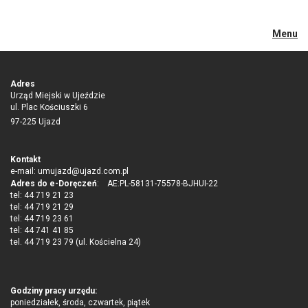
Menu
Adres
Urząd Miejski w Ujeździe
ul. Plac Kościuszki 6
97-225 Ujazd
Kontakt
e-mail:
umujazd@ujazd.com.pl
Adres do e-Doręczeń
: AE:PL-58131-75578-BJHUI-22
tel: 44 719 21 23
tel: 44 719 21 29
tel: 44 719 23 61
tel: 44 741 41 85
tel. 44 719 23 79 (ul. Kościelna 24)
Godziny pracy urzędu:
poniedziałek, środa, czwartek, piątek