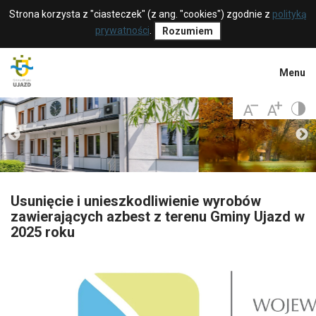
Strona korzysta z "ciasteczek" (z ang. "cookies") zgodnie z
polityką
prywatności
.
Rozumiem
Menu
Usunięcie i unieszkodliwienie wyrobów
zawierających azbest z terenu Gminy Ujazd w
2025 roku