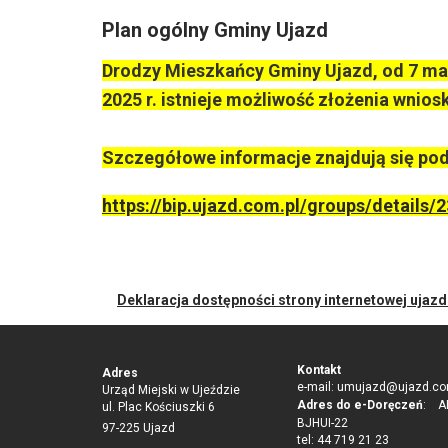
Plan ogólny Gminy Ujazd
Drodzy Mieszkańcy Gminy Ujazd, od 7 mar
2025 r. istnieje możliwość złożenia wnio
Szczegółowe informacje znajdują się pod
https://bip.ujazd.com.pl/groups/details
Deklaracja dostępności strony internetowej ujaz
Kontakt
Adres
e-mail:
umujazd@ujazd.co
Urząd Miejski w Ujeździe
Adres do e-Doręczeń
: AE
ul. Plac Kościuszki 6
BJHUI-22
97-225 Ujazd
tel: 44 719 21 23