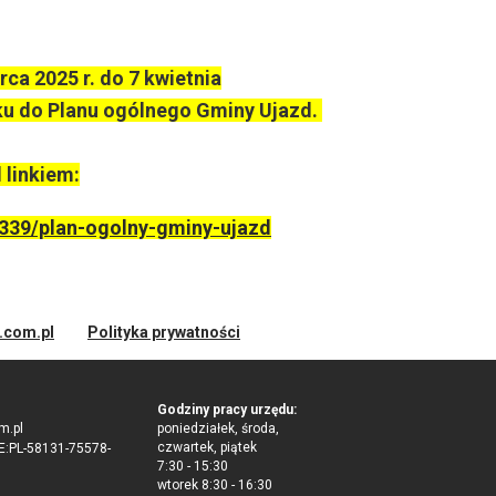
ca 2025 r. do 7 kwietnia
sku do Planu ogólnego Gminy Ujazd.
 linkiem:
/2339/plan-ogolny-gminy-ujazd
d.com.pl
Polityka prywatności
Godziny pracy urzędu:
m.pl
poniedziałek, środa,
czwartek, piątek
:PL-58131-75578-
7:30 - 15:30
wtorek 8:30 - 16:30