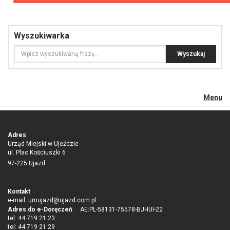
Wyszukiwarka
Menu
Adres
Urząd Miejski w Ujeździe
ul. Plac Kościuszki 6
97-225 Ujazd
Kontakt
e-mail:
umujazd@ujazd.com.pl
Adres do e-Doręczeń
: AE:PL-58131-75578-BJHUI-22
tel: 44 719 21 23
tel: 44 719 21 29