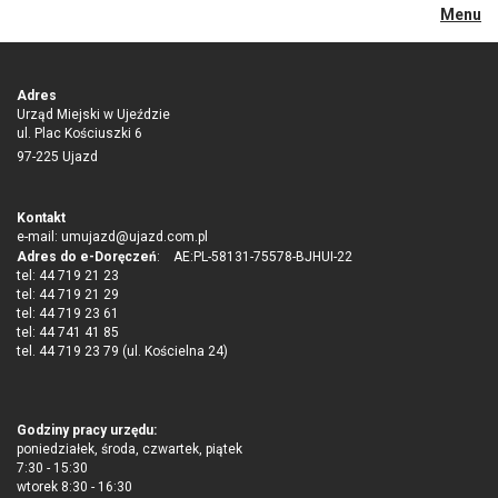
Menu
Adres
Urząd Miejski w Ujeździe
ul. Plac Kościuszki 6
97-225 Ujazd
Kontakt
e-mail:
umujazd@ujazd.com.pl
Adres do e-Doręczeń
: AE:PL-58131-75578-BJHUI-22
tel: 44 719 21 23
tel: 44 719 21 29
tel: 44 719 23 61
tel: 44 741 41 85
tel. 44 719 23 79 (ul. Kościelna 24)
Godziny pracy urzędu:
poniedziałek, środa, czwartek, piątek
7:30 - 15:30
wtorek 8:30 - 16:30