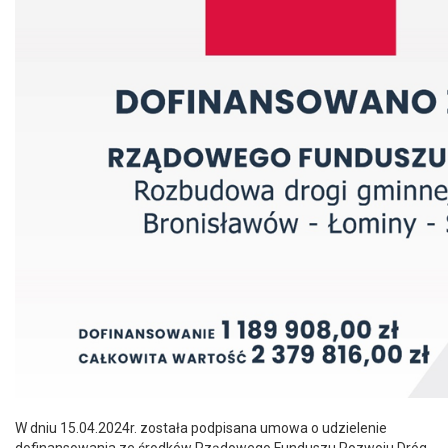
W dniu 15.04.2024r. została podpisana umowa o udzielenie