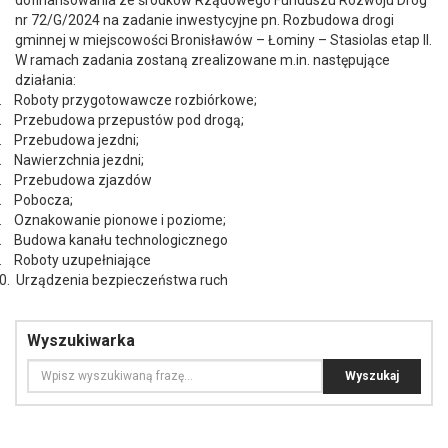
dofinansowania ze środków Rządowego Funduszu Rozwoju Dróg
nr 72/G/2024 na zadanie inwestycyjne pn. Rozbudowa drogi
gminnej w miejscowości Bronisławów – Łominy – Stasiolas etap II.
W ramach zadania zostaną zrealizowane m.in. następujące
działania:
.
Roboty przygotowawcze rozbiórkowe;
.
Przebudowa przepustów pod drogą;
.
Przebudowa jezdni;
.
Nawierzchnia jezdni;
.
Przebudowa zjazdów
.
Pobocza;
.
Oznakowanie pionowe i poziome;
.
Budowa kanału technologicznego
.
Roboty uzupełniające
0.
Urządzenia bezpieczeństwa ruch
Wyszukiwarka