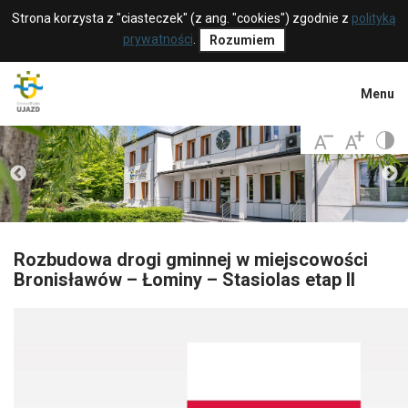
Strona korzysta z "ciasteczek" (z ang. "cookies") zgodnie z
polityką
prywatności
.
Rozumiem
Menu
Rozbudowa drogi gminnej w miejscowości
Bronisławów – Łominy – Stasiolas etap II