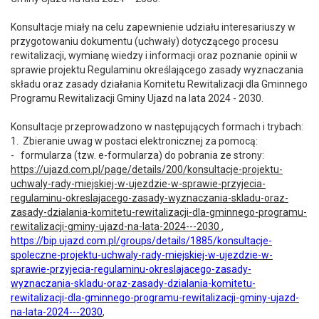
Konsultacje miały na celu zapewnienie udziału interesariuszy w
przygotowaniu dokumentu (uchwały) dotyczącego procesu
rewitalizacji, wymianę wiedzy i informacji oraz poznanie opinii w
sprawie projektu Regulaminu określającego zasady wyznaczania
składu oraz zasady działania Komitetu Rewitalizacji dla Gminnego
Programu Rewitalizacji Gminy Ujazd na lata 2024 - 2030.
Konsultacje przeprowadzono w następujących formach i trybach:
1. Zbieranie uwag w postaci elektronicznej za pomocą:
- formularza (tzw. e-formularza) do pobrania ze strony:
https://ujazd.com.pl/page/details/200/konsultacje-projektu-
uchwaly-rady-miejskiej-w-ujezdzie-w-sprawie-przyjecia-
regulaminu-okreslajacego-zasady-wyznaczania-skladu-oraz-
zasady-dzialania-komitetu-rewitalizacji-dla-gminnego-programu-
rewitalizacji-gminy-ujazd-na-lata-2024---2030
,
https://bip.ujazd.com.pl/groups/details/1885/konsultacje-
spoleczne-projektu-uchwaly-rady-miejskiej-w-ujezdzie-w-
sprawie-przyjecia-regulaminu-okreslajacego-zasady-
wyznaczania-skladu-oraz-zasady-dzialania-komitetu-
rewitalizacji-dla-gminnego-programu-rewitalizacji-gminy-ujazd-
na-lata-2024---2030
,