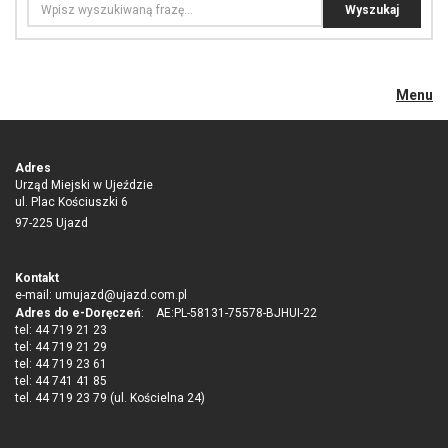
Menu
Adres
Urząd Miejski w Ujeździe
ul. Plac Kościuszki 6
97-225 Ujazd
Kontakt
e-mail:
umujazd@ujazd.com.pl
Adres do e-Doręczeń
: AE:PL-58131-75578-BJHUI-22
tel: 44 719 21 23
tel: 44 719 21 29
tel: 44 719 23 61
tel: 44 741 41 85
tel. 44 719 23 79 (ul. Kościelna 24)