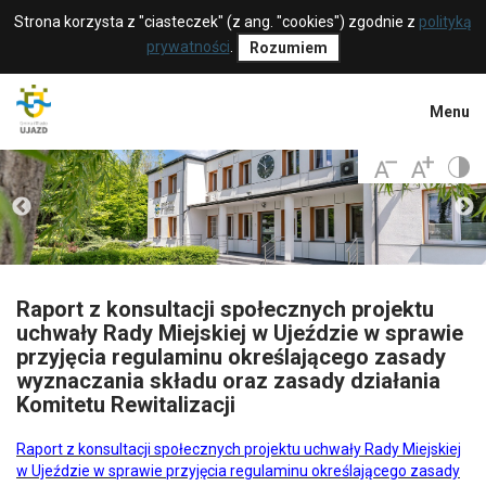
Strona korzysta z "ciasteczek" (z ang. "cookies") zgodnie z
polityką
prywatności
.
Rozumiem
Menu
Raport z konsultacji społecznych projektu
uchwały Rady Miejskiej w Ujeździe w sprawie
przyjęcia regulaminu określającego zasady
wyznaczania składu oraz zasady działania
Komitetu Rewitalizacji
Raport z konsultacji społecznych projektu uchwały Rady Miejskiej
w Ujeździe w sprawie przyjęcia regulaminu określającego zasady