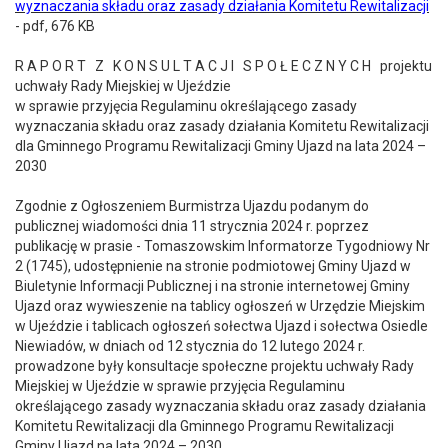
wyznaczania składu oraz zasady działania Komitetu Rewitalizacji
- pdf, 676 KB
R A P O R T Z K O N S U L T A C J I S P O Ł E C Z N Y C H projektu
uchwały Rady Miejskiej w Ujeździe
w sprawie przyjęcia Regulaminu określającego zasady
wyznaczania składu oraz zasady działania Komitetu Rewitalizacji
dla Gminnego Programu Rewitalizacji Gminy Ujazd na lata 2024 –
2030
Zgodnie z Ogłoszeniem Burmistrza Ujazdu podanym do
publicznej wiadomości dnia 11 strycznia 2024 r. poprzez
publikację w prasie - Tomaszowskim Informatorze Tygodniowy Nr
2 (1745), udostępnienie na stronie podmiotowej Gminy Ujazd w
Biuletynie Informacji Publicznej i na stronie internetowej Gminy
Ujazd oraz wywieszenie na tablicy ogłoszeń w Urzędzie Miejskim
w Ujeździe i tablicach ogłoszeń sołectwa Ujazd i sołectwa Osiedle
Niewiadów, w dniach od 12 stycznia do 12 lutego 2024 r.
prowadzone były konsultacje społeczne projektu uchwały Rady
Miejskiej w Ujeździe w sprawie przyjęcia Regulaminu
określającego zasady wyznaczania składu oraz zasady działania
Komitetu Rewitalizacji dla Gminnego Programu Rewitalizacji
Gminy Ujazd na lata 2024 – 2030.