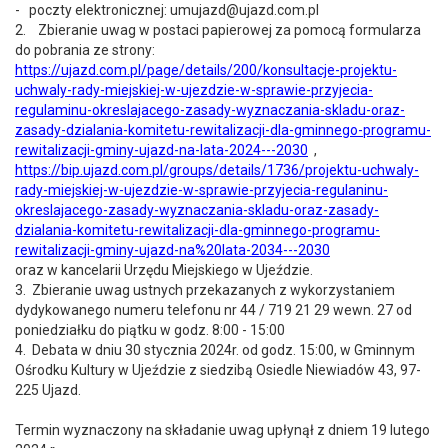
- poczty elektronicznej: umujazd@ujazd.com.pl
2. Zbieranie uwag w postaci papierowej za pomocą formularza
do pobrania ze strony:
https://ujazd.com.pl/page/details/200/konsultacje-projektu-
uchwaly-rady-miejskiej-w-ujezdzie-w-sprawie-przyjecia-
regulaminu-okreslajacego-zasady-wyznaczania-skladu-oraz-
zasady-dzialania-komitetu-rewitalizacji-dla-gminnego-programu-
rewitalizacji-gminy-ujazd-na-lata-2024---2030
,
https://bip.ujazd.com.pl/groups/details/1736/projektu-uchwaly-
rady-miejskiej-w-ujezdzie-w-sprawie-przyjecia-regulaninu-
okreslajacego-zasady-wyznaczania-skladu-oraz-zasady-
dzialania-komitetu-rewitalizacji-dla-gminnego-programu-
rewitalizacji-gminy-ujazd-na%20lata-2034---2030
oraz w kancelarii Urzędu Miejskiego w Ujeździe.
3. Zbieranie uwag ustnych przekazanych z wykorzystaniem
dydykowanego numeru telefonu nr 44 / 719 21 29 wewn. 27 od
poniedziałku do piątku w godz. 8:00 - 15:00
4. Debata w dniu 30 stycznia 2024r. od godz. 15:00, w Gminnym
Ośrodku Kultury w Ujeździe z siedzibą Osiedle Niewiadów 43, 97-
225 Ujazd.
Termin wyznaczony na składanie uwag upłynął z dniem 19 lutego