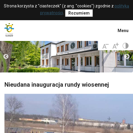
Strona korzysta z "ciasteczek" (z ang. "cookies") zgodnie z
polityką
prywatności
.
Rozumiem
Menu
Nieudana inauguracja rundy wiosennej