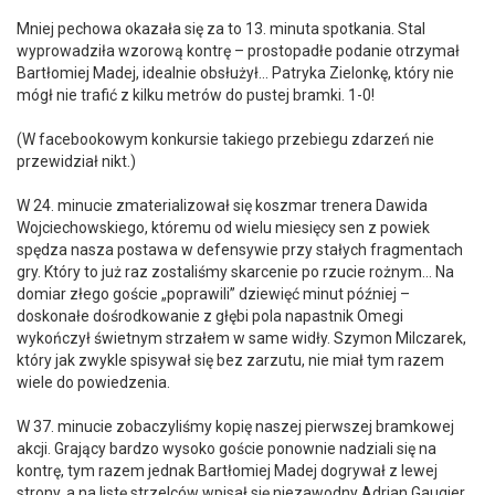
Mniej pechowa okazała się za to 13. minuta spotkania. Stal
wyprowadziła wzorową kontrę – prostopadłe podanie otrzymał
Bartłomiej Madej, idealnie obsłużył… Patryka Zielonkę, który nie
mógł nie trafić z kilku metrów do pustej bramki. 1-0!
(W facebookowym konkursie takiego przebiegu zdarzeń nie
przewidział nikt.)
W 24. minucie zmaterializował się koszmar trenera Dawida
Wojciechowskiego, któremu od wielu miesięcy sen z powiek
spędza nasza postawa w defensywie przy stałych fragmentach
gry. Który to już raz zostaliśmy skarcenie po rzucie rożnym… Na
domiar złego goście „poprawili” dziewięć minut później –
doskonałe dośrodkowanie z głębi pola napastnik Omegi
wykończył świetnym strzałem w same widły. Szymon Milczarek,
który jak zwykle spisywał się bez zarzutu, nie miał tym razem
wiele do powiedzenia.
W 37. minucie zobaczyliśmy kopię naszej pierwszej bramkowej
akcji. Grający bardzo wysoko goście ponownie nadziali się na
kontrę, tym razem jednak Bartłomiej Madej dogrywał z lewej
strony, a na listę strzelców wpisał się niezawodny Adrian Gaugier.