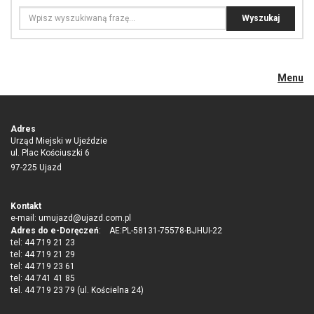
Menu
Adres
Urząd Miejski w Ujeździe
ul. Plac Kościuszki 6
97-225 Ujazd
Kontakt
e-mail:
umujazd@ujazd.com.pl
Adres do e-Doręczeń
: AE:PL-58131-75578-BJHUI-22
tel: 44 719 21 23
tel: 44 719 21 29
tel: 44 719 23 61
tel: 44 741 41 85
tel. 44 719 23 79 (ul. Kościelna 24)