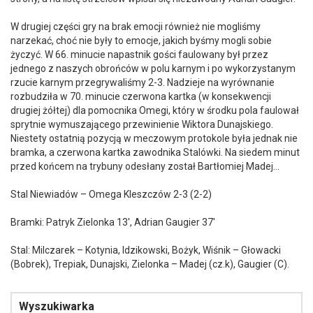
W drugiej części gry na brak emocji również nie mogliśmy
narzekać, choć nie były to emocje, jakich byśmy mogli sobie
życzyć. W 66. minucie napastnik gości faulowany był przez
jednego z naszych obrońców w polu karnym i po wykorzystanym
rzucie karnym przegrywaliśmy 2-3. Nadzieje na wyrównanie
rozbudziła w 70. minucie czerwona kartka (w konsekwencji
drugiej żółtej) dla pomocnika Omegi, który w środku pola faulował
sprytnie wymuszającego przewinienie Wiktora Dunajskiego.
Niestety ostatnią pozycją w meczowym protokole była jednak nie
bramka, a czerwona kartka zawodnika Stalówki. Na siedem minut
przed końcem na trybuny odesłany został Bartłomiej Madej…
Stal Niewiadów – Omega Kleszczów 2-3 (2-2)
Bramki: Patryk Zielonka 13′, Adrian Gaugier 37′
Stal: Milczarek – Kotynia, Idzikowski, Bożyk, Wiśnik – Głowacki
(Bobrek), Trepiak, Dunajski, Zielonka – Madej (cz.k), Gaugier (C).
Wyszukiwarka