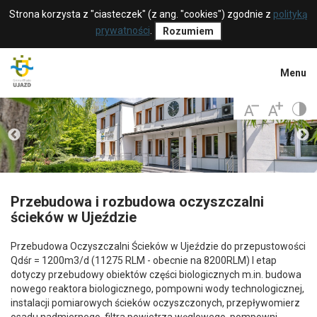
Strona korzysta z "ciasteczek" (z ang. "cookies") zgodnie z
polityką
prywatności
.
Rozumiem
Menu
Przebudowa i rozbudowa oczyszczalni
ścieków w Ujeździe
Przebudowa Oczyszczalni Ścieków w Ujeździe do przepustowości
Qdśr = 1200m3/d (11275 RLM - obecnie na 8200RLM) I etap
dotyczy przebudowy obiektów części biologicznych m.in. budowa
nowego reaktora biologicznego, pompowni wody technologicznej,
instalacji pomiarowych ścieków oczyszczonych, przepływomierz