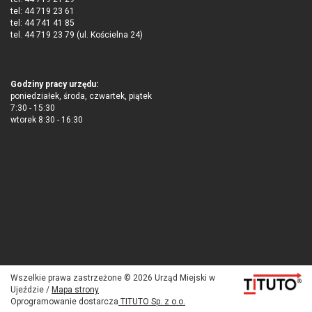
tel: 44 719 23 61
tel: 44 741 41 85
tel. 44 719 23 79 (ul. Kościelna 24)
Godziny pracy urzędu:
poniedziałek, środa, czwartek, piątek
7:30 - 15:30
wtorek 8:30 - 16:30
Wszelkie prawa zastrzeżone © 2026 Urząd Miejski w
Ujeździe /
Mapa strony
Oprogramowanie dostarcza
TITUTO Sp. z o.o.