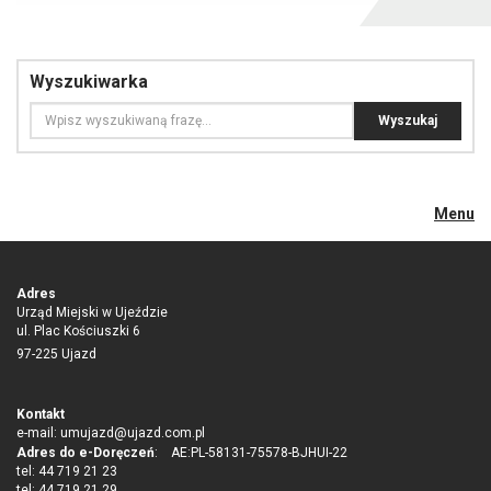
Wyszukiwarka
Menu
Adres
Urząd Miejski w Ujeździe
ul. Plac Kościuszki 6
97-225 Ujazd
Kontakt
e-mail:
umujazd@ujazd.com.pl
Adres do e-Doręczeń
: AE:PL-58131-75578-BJHUI-22
tel: 44 719 21 23
tel: 44 719 21 29