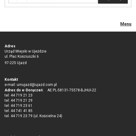
Menu
Adres
Urząd Miejski w Ujeździe
ul. Plac Kościuszki 6
97-225 Ujazd
Kontakt
e-mail:
umujazd@ujazd.com.pl
Adres do e-Doręczeń
: AE:PL-58131-75578-BJHUI-22
tel: 44 719 21 23
tel: 44 719 21 29
tel: 44 719 23 61
tel: 44 741 41 85
tel. 44 719 23 79 (ul. Kościelna 24)