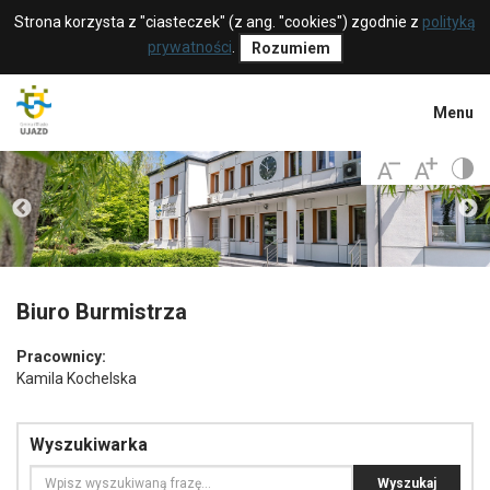
Strona korzysta z "ciasteczek" (z ang. "cookies") zgodnie z
polityką
prywatności
.
Rozumiem
Menu
Biuro Burmistrza
Pracownicy:
Kamila Kochelska
Wyszukiwarka