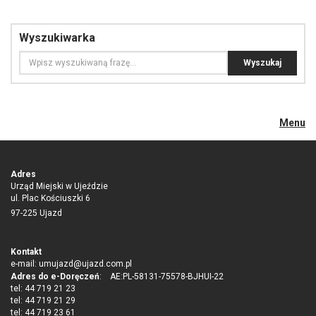
Wyszukiwarka
Menu
Adres
Urząd Miejski w Ujeździe
ul. Plac Kościuszki 6
97-225 Ujazd
Kontakt
e-mail:
umujazd@ujazd.com.pl
Adres do e-Doręczeń
: AE:PL-58131-75578-BJHUI-22
tel: 44 719 21 23
tel: 44 719 21 29
tel: 44 719 23 61