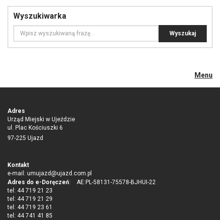
Wyszukiwarka
Menu
Adres
Urząd Miejski w Ujeździe
ul. Plac Kościuszki 6
97-225 Ujazd
Kontakt
e-mail:
umujazd@ujazd.com.pl
Adres do e-Doręczeń
: AE:PL-58131-75578-BJHUI-22
tel: 44 719 21 23
tel: 44 719 21 29
tel: 44 719 23 61
tel: 44 741 41 85