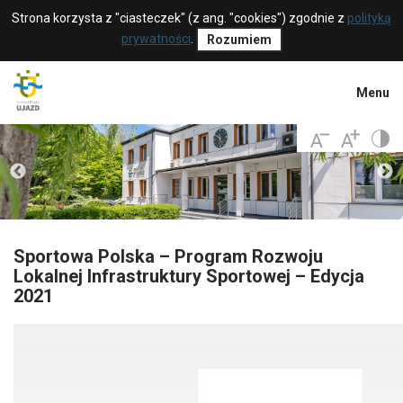
Strona korzysta z "ciasteczek" (z ang. "cookies") zgodnie z
polityką
prywatności
.
Rozumiem
Menu
Sportowa Polska – Program Rozwoju
Lokalnej Infrastruktury Sportowej – Edycja
2021