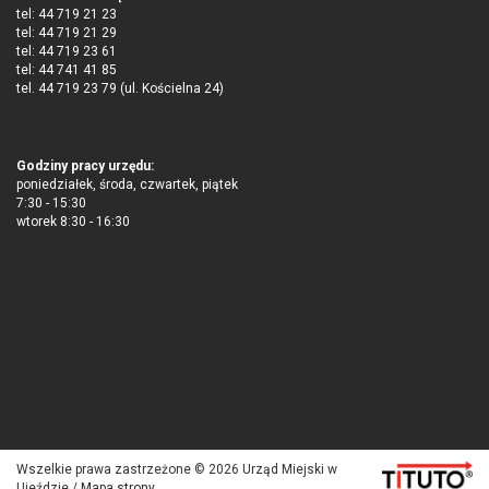
tel: 44 719 21 23
tel: 44 719 21 29
tel: 44 719 23 61
tel: 44 741 41 85
tel. 44 719 23 79 (ul. Kościelna 24)
Godziny pracy urzędu:
poniedziałek, środa, czwartek, piątek
7:30 - 15:30
wtorek 8:30 - 16:30
Wszelkie prawa zastrzeżone © 2026 Urząd Miejski w
Ujeździe /
Mapa strony