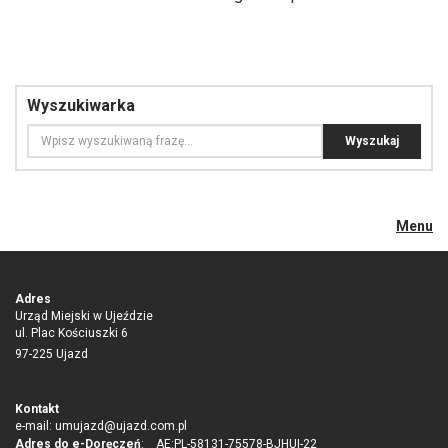
Wyszukiwarka
Menu
Adres
Urząd Miejski w Ujeździe
ul. Plac Kościuszki 6
97-225 Ujazd
Kontakt
e-mail:
umujazd@ujazd.com.pl
Adres do e-Doręczeń
: AE:PL-58131-75578-BJHUI-22