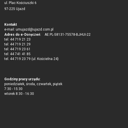
ul. Plac Kościuszki 6
97-225 Ujazd
Kontakt
e-mail:
umujazd@ujazd.com.pl
Adres do e-Doręczeń
: AE:PL-58131-75578-BJHUI-22
tel: 44 719 21 23
tel: 44 719 21 29
tel: 44 719 23 61
tel: 44 741 41 85
tel. 44 719 23 79 (ul. Kościelna 24)
Godziny pracy urzędu:
poniedziałek, środa, czwartek, piątek
7:30 - 15:30
wtorek 8:30 - 16:30