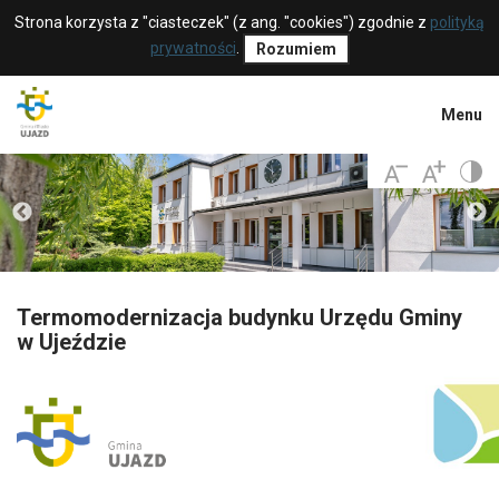
Strona korzysta z "ciasteczek" (z ang. "cookies") zgodnie z
polityką
prywatności
.
Rozumiem
Menu
Termomodernizacja budynku Urzędu Gminy
w Ujeździe