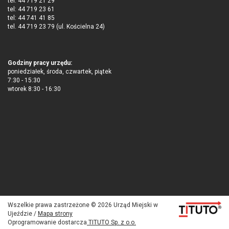
tel: 44 719 21 29
tel: 44 719 23 61
tel: 44 741 41 85
tel. 44 719 23 79 (ul. Kościelna 24)
Godziny pracy urzędu:
poniedziałek, środa, czwartek, piątek
7:30 - 15:30
wtorek 8:30 - 16:30
Wszelkie prawa zastrzeżone © 2026 Urząd Miejski w
Ujeździe /
Mapa strony
Oprogramowanie dostarcza
TITUTO Sp. z o.o.