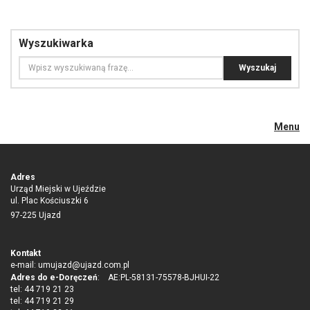
Wyszukiwarka
Menu
Adres
Urząd Miejski w Ujeździe
ul. Plac Kościuszki 6
97-225 Ujazd
Kontakt
e-mail:
umujazd@ujazd.com.pl
Adres do e-Doręczeń
: AE:PL-58131-75578-BJHUI-22
tel: 44 719 21 23
tel: 44 719 21 29