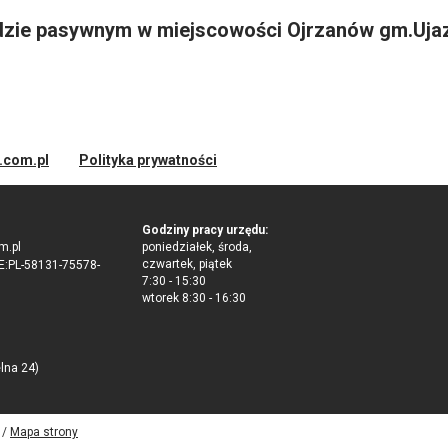
ardzie pasywnym w miejscowości Ojrzanów gm.Uja
d.com.pl
Polityka prywatności
Godziny pracy urzędu:
m.pl
poniedziałek, środa,
czwartek, piątek
:PL-58131-75578-
7:30 - 15:30
wtorek 8:30 - 16:30
elna 24)
 /
Mapa strony