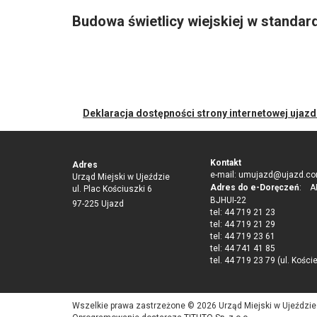
Budowa świetlicy wiejskiej w stand
Deklaracja dostępności strony internetowej ujaz
Kontakt
Adres
e-mail:
umujazd@ujazd.co
Urząd Miejski w Ujeździe
Adres do e-Doręczeń
: AE
ul. Plac Kościuszki 6
BJHUI-22
97-225 Ujazd
tel: 44 719 21 23
tel: 44 719 21 29
tel: 44 719 23 61
tel: 44 741 41 85
tel. 44 719 23 79 (ul. Kości
Wszelkie prawa zastrzeżone © 2026 Urząd Miejski w Ujeździe